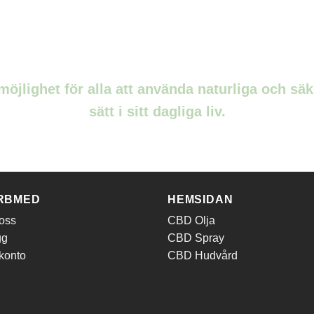
öjlighet för alla att använda naturliga och sä
sätt i sitt dagliga liv.
RBMED
HEMSIDAN
oss
CBD Olja
gg
CBD Spray
 konto
CBD Hudvård