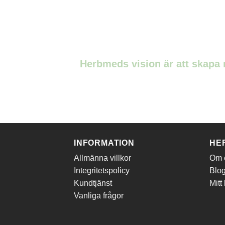
Herbmeds vision är att skapa m
INFORMATION
HE
Allmänna villkor
Om 
Integritetspolicy
Blo
Kundtjänst
Mitt
Vanliga frågor