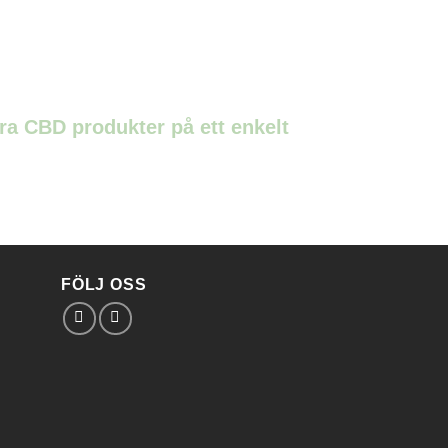
kra CBD produkter på ett enkelt
FÖLJ OSS