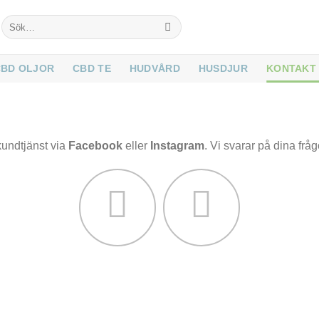
Sök
efter:
CBD OLJOR
CBD TE
HUDVÅRD
HUSDJUR
KONTAKT
 kundtjänst via
Facebook
eller
Instagram
. Vi svarar på dina frå