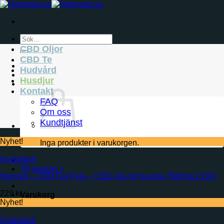
Skip
to
content
Sök
efter:
CBD Oljor
CBD Te
Hudvård
Husdjur
Kontakt
FAQ
Om oss
Kundtjänst
Nyhet!
Inga produkter i varukorgen.
Snabbkoll
Till kassan
+
Hemnia – CBD For Pets – CBD olja för hundar (500mg CBD)
229
kr
Varukorg
Nyhet!
Snabbkoll