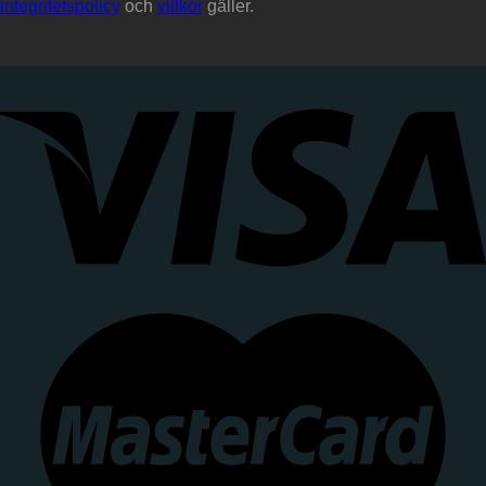
integritetspolicy
och
villkor
gäller.