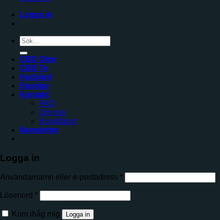
Logga in
Sök
efter:
CBD Oljor
CBD Te
Hudvård
Husdjur
Kontakt
FAQ
Om oss
Kundtjänst
Newsletter
Logga in
Användarnamn eller e-postadress
*
Lösenord
*
Kom ihåg mig
Logga in