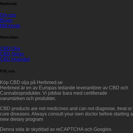
Herbmed
Om oss
Blogg
Mitt konto
Hemsidan
CBD Olja
CBD Spray
CBD Hudvård
Följ oss
Köp CBD olja på Herbmed.se
Herbmed är en av Europas ledande leverantörer av CBD och
Cannabisprodukter. Vi jobbar bara med certifierade
varumärken och produkter.
CBD products are not medicines and can not diagnose, treat or
cure diseases. Always consult your own doctor before starting a
new dietary program
Denna sida är skyddad av reCAPTCHA och Googles