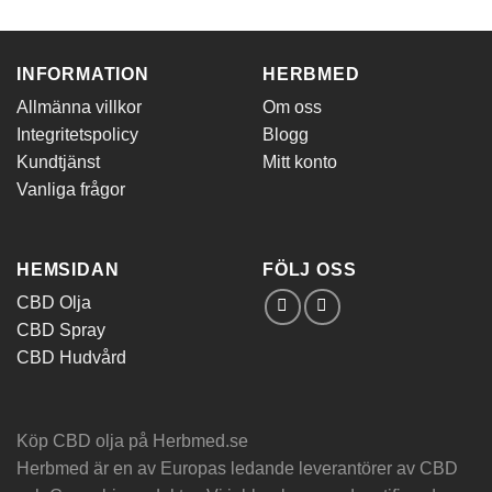
INFORMATION
HERBMED
Allmänna villkor
Om oss
Integritetspolicy
Blogg
Kundtjänst
Mitt konto
Vanliga frågor
HEMSIDAN
FÖLJ OSS
CBD Olja
CBD Spray
CBD Hudvård
Köp CBD olja på Herbmed.se
Herbmed är en av Europas ledande leverantörer av CBD